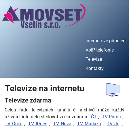
Internetové připojení
VoIP telefonie
Televize
Kontakty
Televize na internetu
Televize zdarma
Celou řadu televizních kanálů či archivů může každý
uživatel internetu sledovat zcela zdarma:
ČT
,
TV Prima
,
TV Óčko
,
TV IDnes
,
TV Nova
,
TV Markíza
,
TV Joj
,