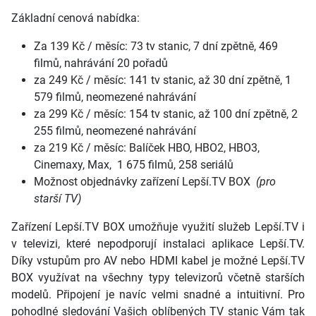
Základní cenová nabídka:
Za 139 Kč / měsíc: 73 tv stanic, 7 dní zpětně, 469
filmů, nahrávání 20 pořadů
za 249 Kč / měsíc: 141 tv stanic, až 30 dní zpětně, 1
579 filmů, neomezené nahrávání
za 299 Kč /
měsíc
: 154 tv stanic, až 100 dní zpětně, 2
255 filmů, neomezené nahrávání
za 219 Kč /
měsíc:
Balíček HBO, HBO2, HBO3,
Cinemaxy, Max, 1 675 filmů, 258 seriálů
Možnost objednávky zařízení Lepší.TV BOX
(pro
starší TV)
Zařízení Lepší.TV BOX umožňuje využití služeb Lepší.TV i
v televizi, které nepodporují instalaci aplikace Lepší.TV.
Díky vstupům pro AV nebo HDMI kabel je možné Lepší.TV
BOX využívat na všechny typy televizorů včetně starších
modelů.
Připojení je navíc velmi snadné a intuitivní.
Pro
pohodlné sledování Vašich oblíbených TV stanic Vám tak