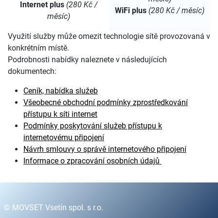
Internet plus
(280 Kč /
WiFi plus
(280 Kč / měsíc)
měsíc)
Využití služby může omezit technologie sítě provozovaná v
konkrétním místě.
Podrobnosti nabídky naleznete v následujících
dokumentech:
Ceník, nabídka služeb
Všeobecné obchodní podmínky zprostředkování
přístupu k síti internet
Podmínky poskytování služeb přístupu k
internetovému připojení
Návrh smlouvy o správě internetového připojení
Informace o zpracování osobních údajů
© MOVSET Vsetín spol. s r.o.