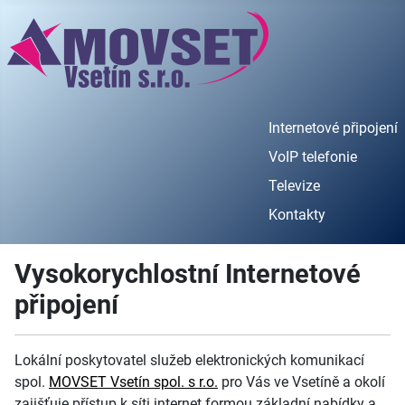
Internetové připojení
VoIP telefonie
Televize
Kontakty
Vysokorychlostní Internetové
připojení
Lokální poskytovatel služeb elektronických komunikací
spol.
MOVSET Vsetín spol. s r.o.
pro Vás ve Vsetíně a okolí
zajišťuje přístup k síti internet formou
základní nabídky a