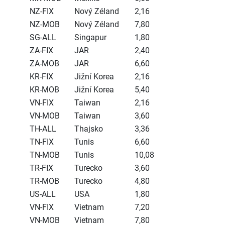
NZ-FIX
Nový Zéland
2,16
NZ-MOB
Nový Zéland
7,80
SG-ALL
Singapur
1,80
ZA-FIX
JAR
2,40
ZA-MOB
JAR
6,60
KR-FIX
Jižní Korea
2,16
KR-MOB
Jižní Korea
5,40
VN-FIX
Taiwan
2,16
VN-MOB
Taiwan
3,60
TH-ALL
Thajsko
3,36
TN-FIX
Tunis
6,60
TN-MOB
Tunis
10,08
TR-FIX
Turecko
3,60
TR-MOB
Turecko
4,80
US-ALL
USA
1,80
VN-FIX
Vietnam
7,20
VN-MOB
Vietnam
7,80