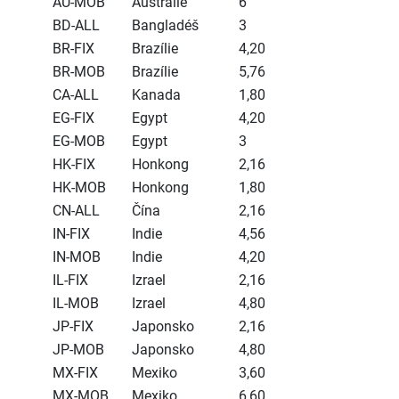
AU-MOB
Austrálie
6
BD-ALL
Bangladéš
3
BR-FIX
Brazílie
4,20
BR-MOB
Brazílie
5,76
CA-ALL
Kanada
1,80
EG-FIX
Egypt
4,20
EG-MOB
Egypt
3
HK-FIX
Honkong
2,16
HK-MOB
Honkong
1,80
CN-ALL
Čína
2,16
IN-FIX
Indie
4,56
IN-MOB
Indie
4,20
IL-FIX
Izrael
2,16
IL-MOB
Izrael
4,80
JP-FIX
Japonsko
2,16
JP-MOB
Japonsko
4,80
MX-FIX
Mexiko
3,60
MX-MOB
Mexiko
6,60