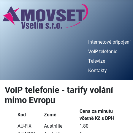
Internetové připojení
VoIP telefonie
Televize
Kontakty
VoIP telefonie - tarify volání
mimo Evropu
Cena za minutu
Kod
Země
včetně Kč s DPH
AU-FIX
Austrálie
1,80